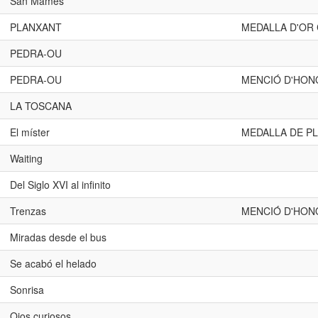
San Mames
PLANXANT
MEDALLA D'OR
PEDRA-OU
PEDRA-OU
MENCIÓ D'HON
LA TOSCANA
El míster
MEDALLA DE PL
Waiting
Del Siglo XVI al infinito
Trenzas
MENCIÓ D'HON
Miradas desde el bus
Se acabó el helado
Sonrisa
Ojos curiosos