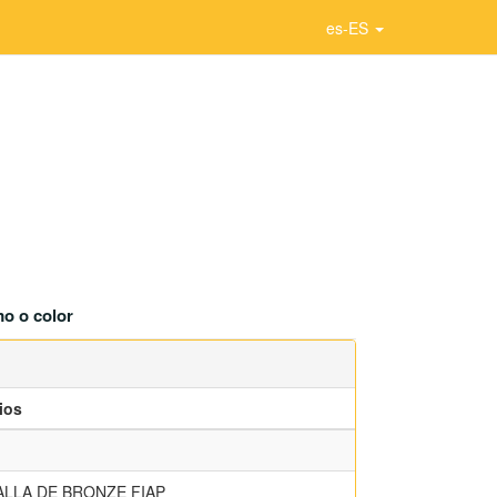
es-ES
o o color
ios
LLA DE BRONZE FIAP